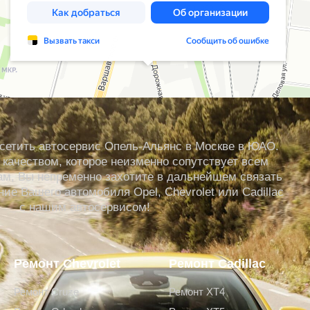
сетить автосервис Опель-Альянс в Москве в ЮАО.
качеством, которое неизменно сопутствует всем
м, Вы непременно захотите в дальнейшем связать
ие Вашего автомобиля Opel, Chevrolet или Cadillac
с нашим автосервисом!
Ремонт Chevrolet
Ремонт Cadillac
Ремонт Cruze
Ремонт XT4