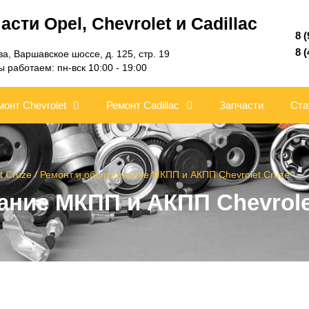
сти Opel, Chevrolet и Cadillac
8 
8 
ва, Варшавское шоссе, д. 125, стр. 19
 работаем: пн-вск 10:00 - 19:00
монт Chevrolet
Ремонт Cadillac
Запчасти
Ста
t Cruze
/ Ремонт и обслуживание МКПП и АКПП Chevrolet Cruze
ание МКПП и АКПП Chevrole