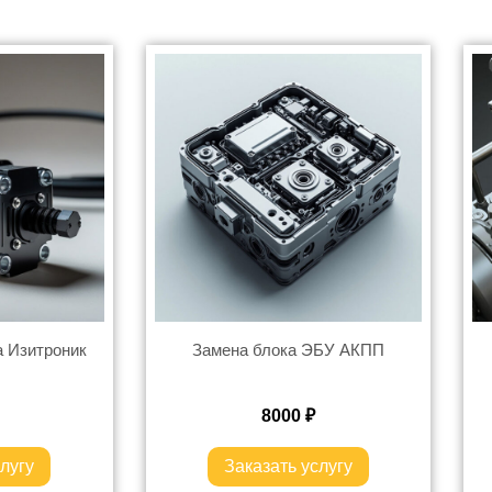
а Изитроник
Замена блока ЭБУ АКПП
8000
₽
лугу
Заказать услугу