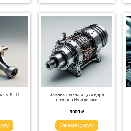
улисы КПП
Замена главного цилиндра
привода Изитроника
3000
₽
лугу
Заказать услугу