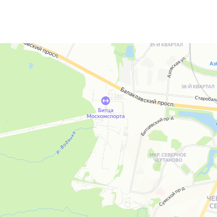
Опель-Альянс
Автосервис, автотехцентр в Москве
Кузовной ремонт в Москве